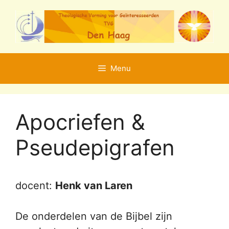
Ga
naar
de
inhoud
Menu
Apocriefen &
Pseudepigrafen
docent:
Henk van Laren
De onderdelen van de Bijbel zijn