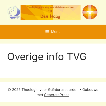
Ga
naar
de
inhoud
Menu
Overige info TVG
© 2026 Theologie voor Geïnteresseerden
• Gebouwd
met
GeneratePress